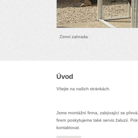
Zimní zahrada
Zasklení pergoly
Úvod
Vítejte na našich stránkách.
Jsme montážní firma, zabývající se převá
firem poskytujeme také servis žaluzií. Po
kontaktovat.